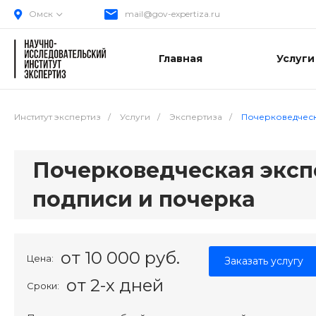
Омск
mail@gov-expertiza.ru
Главная
Услуги
Институт экспертиз
/
Услуги
/
Экспертиза
/
Почерковедческ
Почерковедческая эксп
подписи и почерка
от 10 000 руб.
Цена:
Заказать услугу
от 2-х дней
Сроки: