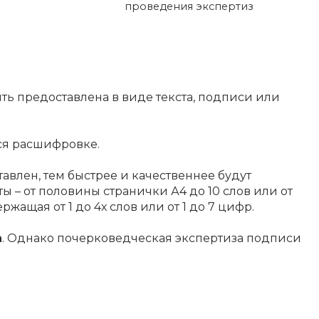
проведения экспертиз
ь предоставлена в виде текста, подписи или
ся расшифровке.
авлен, тем быстрее и качественнее будут
ты – от половины странички А4 до 10 слов или от
ржащая от 1 до 4х слов или от 1 до 7 цифр.
а
. Однако почерковедческая экспертиза подписи