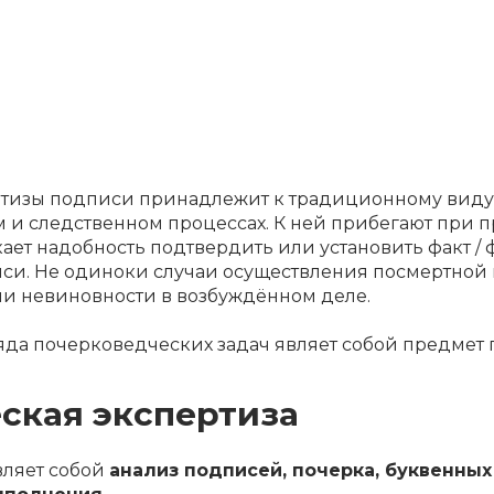
тизы подписи принадлежит к традиционному виду
 и следственном процессах. К ней прибегают при п
ет надобность подтвердить или установить факт / ф
иси. Не одиноки
случаи осуществления посмертной
ли невиновности в возбуждённом деле.
яда почерковедческих задач являет собой предмет
еская экспертиза
вляет собой
анализ подписей, почерка, буквенны