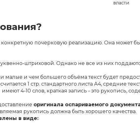
власти
дования?
 конкретную почерковую реализацию. Она может быт
уквенно-штриховой. Однако не все из них поддают
и малые и чем большего объёма текст будет предост
считается 1 стр. стандартного листа А4, средние текс
меют 4-10 слов, краткая запись - это рукопись, соде
доставление
оригинала оспариваемого документ
вляемая рукопись должна быть хорошего качества.
влены в виде: